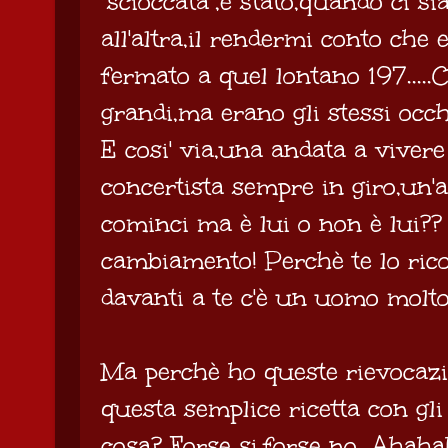
"scioccata",è stato,quando ci s
all'altra,il rendermi conto che
fermato a quel lontano 197.....C
grandi,ma erano gli stessi occhi 
E cosi' via,una andata a vivere 
concertista sempre in giro,un'a
cominci ma è lui o non è lui
cambiamento! Perchè te lo ric
davanti a te c'è un uomo molto
Ma perchè ho queste rievocazio
questa semplice ricetta con gl
cosa? Forse si,forse no...Ahahah