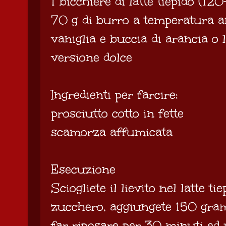
1 bicchiere di latte tiepido (12
70 g di burro a temperatura a
vaniglia e buccia di arancia o 
versione dolce
Ingredienti per farcire:
prosciutto cotto in fette
scamorza affumicata
Esecuzione
Sciogliete il lievito nel latte t
zucchero, aggiungete 150 gram
far riposare per 30 minuti ed u