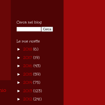
Cerca nel blog
Le mie ricette
2018
(6)
►
2017
(19)
►
2016
(43)
►
2015
(59)
►
2014
(75)
►
hio
2013
(123)
►
2012
(241)
►