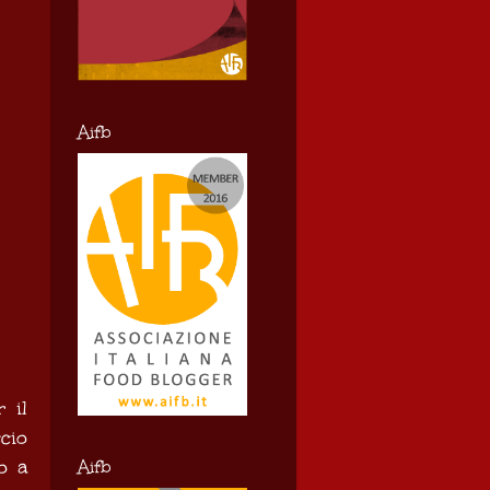
Aifb
r il
cio
o a
Aifb