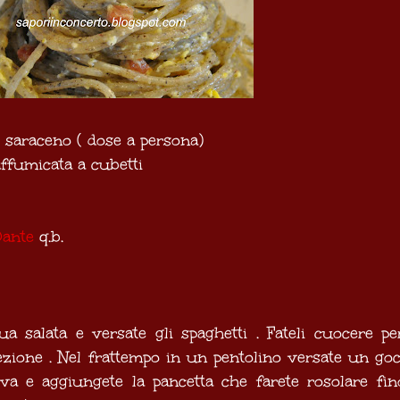
o saraceno ( dose a persona)
ffumicata a cubetti
Dante
q.b.
ua salata e versate g li spaghetti . Fateli cuocere pe
ezione . Nel frattempo in un pentolino versate un goc
iva e aggiungete la pancetta che farete rosolare fin