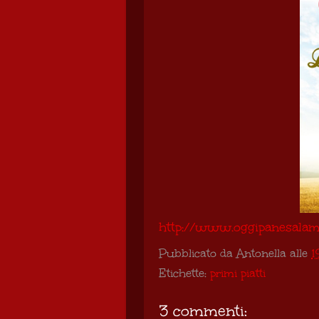
http://www.oggipanesalame
Pubblicato da
Antonella
alle
1
Etichette:
primi piatti
3 commenti: