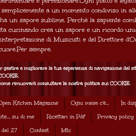
erimentare e perfezionare.Ogni piatto è legato
 o semplicemente a un momento condiviso in al
a ha un sapore sublime. Perchè la sapiente com
 sta cucinando crea un sapore e un ricordo uni
interpretazione di Musicisti e del Direttore d
 cuore.Per sempre.
 gestire e migliorare la tua esperienza di navigazione del si
i COOKIE.
ome rimuoverli consultare la nostra politica sui COOKIE.
Open Kitchen Magazine
Ogni mese c'è...
In dis
ote.... su di me
Ricettari in Pdf
Privacy policy
 del 27
Contest
Mtc