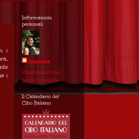
Informazioni
personali
n i
ra..
Antonella
ente
Visualizza il mio
e i
profilo completo
Il Calendario del
Cibo Italiano