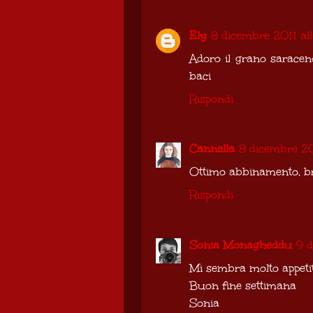
Ely
8 dicembre 2011 all
Adoro il grano saraceno
baci
Rispondi
Cannella
8 dicembre 20
Ottimo abbinamento, b
Rispondi
Sonia Monagheddu
9 d
Mi sembra molto appetito
Buon fine settimana
Sonia