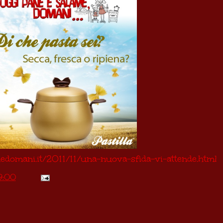
domani.it/2011/11/una-nuova-sfida-vi-attende.html
9:00